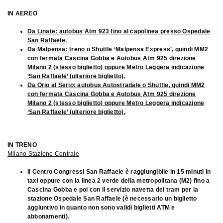
IN AEREO
Da Linate:
autobus Atm 923
fino al capolinea presso Ospedale
San Raffaele.
Da Malpensa: treno o Shuttle
‘Malpensa Express’
, quindi MM2
con fermata Cascina Gobba e Autobus Atm 925 direzione
Milano 2 (stesso biglietto) oppure Metro Leggera indicazione
‘San Raffaele’ (ulteriore biglietto).
Da Orio al Serio:
autobus Autostradale o Shuttle
, quindi MM2
con fermata Cascina Gobba e Autobus Atm 925 direzione
Milano 2 (stesso biglietto) oppure Metro Leggera indicazione
‘San Raffaele’ (ulteriore biglietto).
IN TRENO
Milano Stazione Centrale
Il Centro Congressi San Raffaele è raggiungibile in 15 minuti in
taxi oppure con la linea 2 verde della metropolitana (M2) fino a
Cascina Gobba e poi con il servizio navetta del tram per la
stazione Ospedale San Raffaele (è necessario un biglietto
aggiuntivo in quanto non sono validi biglietti ATM e
abbonamenti).